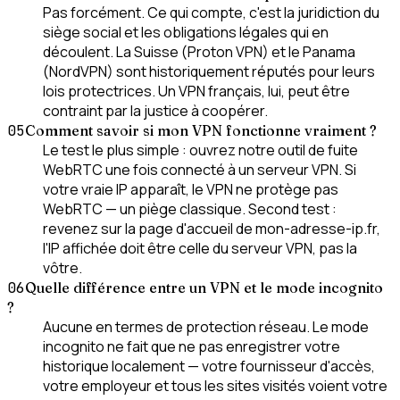
Pas forcément. Ce qui compte, c'est la juridiction du
siège social et les obligations légales qui en
découlent. La Suisse (Proton VPN) et le Panama
(NordVPN) sont historiquement réputés pour leurs
lois protectrices. Un VPN français, lui, peut être
contraint par la justice à coopérer.
05
Comment savoir si mon VPN fonctionne vraiment ?
Le test le plus simple : ouvrez notre outil de fuite
WebRTC une fois connecté à un serveur VPN. Si
votre vraie IP apparaît, le VPN ne protège pas
WebRTC — un piège classique. Second test :
revenez sur la page d'accueil de mon-adresse-ip.fr,
l'IP affichée doit être celle du serveur VPN, pas la
vôtre.
06
Quelle différence entre un VPN et le mode incognito
?
Aucune en termes de protection réseau. Le mode
incognito ne fait que ne pas enregistrer votre
historique localement — votre fournisseur d'accès,
votre employeur et tous les sites visités voient votre