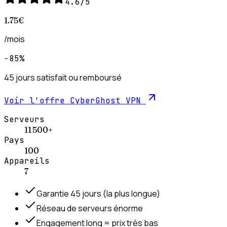
4.6
/5
1.75
€
/mois
−85%
45 jours satisfait ou remboursé
Voir l'offre
CyberGhost VPN
Serveurs
11 500+
Pays
100
Appareils
7
Garantie 45 jours (la plus longue)
Réseau de serveurs énorme
Engagement long = prix très bas