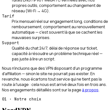
fuites DNS / IPv6 / WebRTC vérifiées avec nos
propres outils, comportement au changement de
réseau (Wi-Fi → 4G).
Tarif
Prix mensuel réel sur engagement long, conditions de
remboursement, comportement au renouvellement
automatique — c'est souvent là que se cachent les
mauvaises surprises.
Support
Qualité du chat 24/7, délai de réponse sur ticket,
capacité à résoudre un problème technique réel —
pas juste à lire un script.
Nous n'incluons que des VPN disposant d'un programme
d'affiliation — sinon le site ne pourrait pas exister. En
revanche, nous écartons tout service qui ne tient pas la
route à l'usage : cela nous est arrivé deux fois en trois ans.
Nos engagements détaillés sont sur la page
à propos
.
01
·
Notre choix