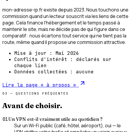
mon-adresse-ip.fr existe depuis 2023. Nous touchons une
commission quand un lecteur souscrit via les liens de cette
page. Cela finance l'hébergement et le temps passé à
maintenir le site, mais ne décide pas de qui figure dans ce
comparatif : nous écartons tout service qui ne tient pas la
route, même quand il propose une commission attractive.
Mise à jour :
Mai 2026
Conflits d'intérêt :
déclarés sur
chaque lien
Données collectées :
aucune
Lire la page « à propos »
03 — QUESTIONS FRÉQUENTES
Avant de
choisir
.
01
Un VPN est-il vraiment utile au quotidien ?
Sur un Wi-Fi public (café, hôtel, aéroport), oui — le
VPN chiffre votre trafic et empêche un voisin curieux