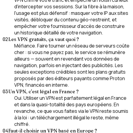
d'intercepter vos sessions. Sur la fibre à la maison,
l'usage est plus défensif : masquer votre IP aux sites
visités, débloquer du contenu géo-restreint, et
empêcher votre fournisseur d'accès de construire
un historique détaillé de votre navigation.
02
Les VPN gratuits, ça vaut quoi ?
Méfiance. Faire tourner un réseau de serveurs coûte
cher : si vous ne payez pas, le service se rémunère
ailleurs — souvent en revendant vos données de
navigation, parfois en injectant des publicités. Les
seules exceptions crédibles sont les plans gratuits
proposés par des éditeurs payants comme Proton
VPN, financés en interne.
03
Un VPN, c'est légal en France ?
Oui. Utiliser un VPN est parfaitement légal en France
et dans la quasi-totalité des pays européens. En
revanche, ce que vous faites via le VPN reste soumis
à la loi : un téléchargement illégal le reste, même
chiffré.
04
Faut-il choisir un VPN basé en Europe ?