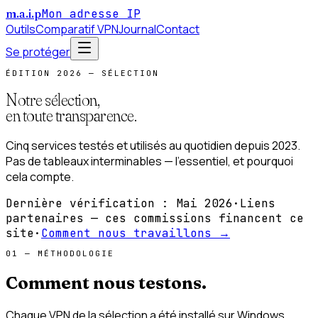
m
.
a
.
i
.
p
Mon adresse IP
Outils
Comparatif VPN
Journal
Contact
Se protéger
ÉDITION 2026 — SÉLECTION
Notre sélection,
en toute transparence.
Cinq services testés et utilisés au quotidien depuis 2023.
Pas de tableaux interminables — l'essentiel, et pourquoi
cela compte.
Dernière vérification :
Mai 2026
·
Liens
partenaires — ces commissions financent ce
site
·
Comment nous travaillons →
01 — MÉTHODOLOGIE
Comment nous
testons
.
Chaque VPN de la sélection a été installé sur Windows,