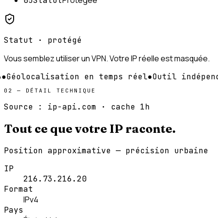
Protégée
05
Statut
Statut · protégé
Vous semblez utiliser un VPN. Votre IP réelle est masquée.
Géolocalisation en temps réel
●
Outil indépenda
02 — DÉTAIL TECHNIQUE
Source : ip-api.com · cache 1h
Tout ce que votre IP
raconte
.
Position approximative — précision urbaine
IP
216.73.216.20
Format
IPv4
Pays