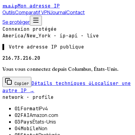
m
.
a
.
i
.
p
Mon adresse IP
Outils
Comparatif VPN
Journal
Contact
Se protéger
Connexion protégée
America/New_York
· ip-api · live
▌
Votre adresse IP publique
216.73.216.20
Vous vous connectez depuis
Columbus
,
États-Unis
.
Détails techniques ↓
Localiser une
Copier
autre IP →
network · profile
IPv4
01
Format
Amazon.com
02
FAI
États-Unis
03
Pays
Non
04
Mobile