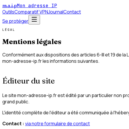
m
.
a
.
i
.
p
Mon adresse IP
Outils
Comparatif VPN
Journal
Contact
Se protéger
LÉGAL
Mentions
légales
Conformément aux dispositions des articles 6-III et 19 de la 
mon-adresse-ip.fr les informations suivantes.
Éditeur du site
Le site mon-adresse-ip.fr est édité par un particulier non pr
grand public.
L'identité complète de l'éditeur a été communiquée à l'héberge
Contact :
via notre formulaire de contact